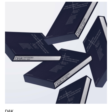
Zolotov Aleksey ®
Наверх
Связаться
hello@zolotovaleksey.ru
tg: zolotov_aleksey
Обсудить проект
Заполнить бриф